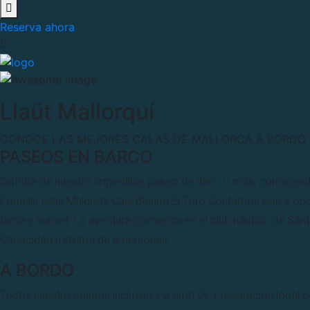
Reserva ahora
Llaüt Mallorquí
CONOCE LAS MEJORES CALAS DE MALLORCA A BORDO 
PASEOS EN BARCO
Disfruta de nuestro imperdible paseo de 4hrs. o más, conocien
Fornells Islas Malgrats Cala Blanca El Toro Contamos con 3 op
tarde y sunset. La aventura comienza en el club náutico de San
Capacidad máxima de 6 personas.
A BORDO
Todos nuestro paseos incluyen: Pa amb Oli: Preparación local c