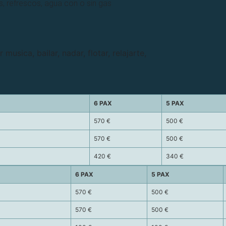
as, refrescos, agua con o sin gas
musica, bailar, nadar, flotar, relajarte,
6 PAX
5 PAX
570 €
500 €
570 €
500 €
420 €
340 €
6 PAX
5 PAX
570 €
500 €
570 €
500 €