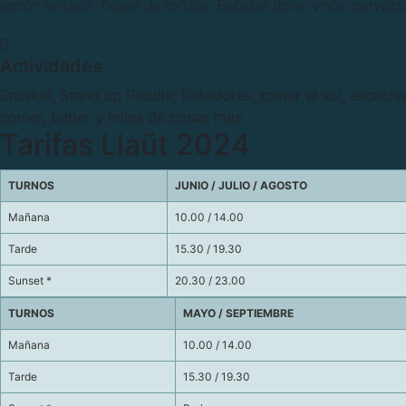
jamón serrano. Tapeo de tortillas. Bebidas libres: vinos, cervez
Actividades
Snorkel, Stand up Paddle, flotadores, tomar el sol, escuchar 
comer, beber y miles de cosas mas
Tarifas Llaüt 2024
TURNOS
JUNIO / JULIO / AGOSTO
Mañana
10.00 / 14.00
Tarde
15.30 / 19.30
Sunset *
20.30 / 23.00
TURNOS
MAYO / SEPTIEMBRE
Mañana
10.00 / 14.00
Tarde
15.30 / 19.30