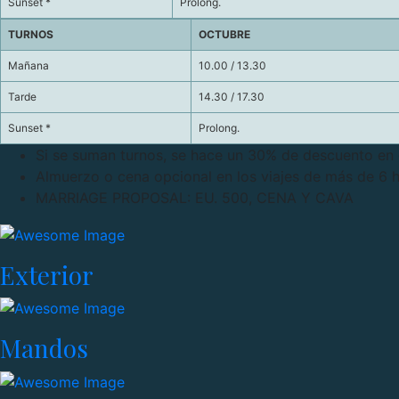
Sunset *
Prolong.
TURNOS
OCTUBRE
Mañana
10.00 / 13.30
Tarde
14.30 / 17.30
Sunset *
Prolong.
Si se suman turnos, se hace un 30% de descuento en e
Almuerzo o cena opcional en los viajes de más de 6 
MARRIAGE PROPOSAL: EU. 500, CENA Y CAVA
Exterior
Mandos