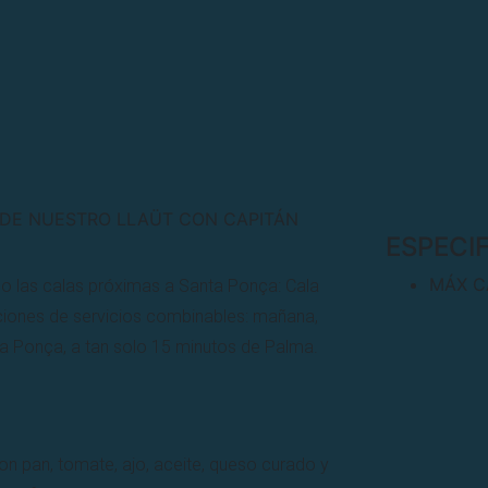
DE NUESTRO LLAÜT CON CAPITÁN
ESPECI
MÁX C
do las calas próximas a Santa Ponça: Cala
ciones de servicios combinables: mañana,
ta Ponça, a tan solo 15 minutos de Palma.
on pan, tomate, ajo, aceite, queso curado y