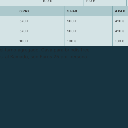
100 €
100 €
6 PAX
5 PAX
4 PAX
570 €
500 €
420 €
570 €
500 €
420 €
100 €
100 €
100 €
l turno agregado. Cava para brindis free
hs. al Kamado, son Euros 25 por persona