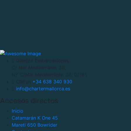
Galatzó Embarcaciones
C/ Mar Mediterrània, 38,
NY C/Mar Mediterrània, 38. 07181,
Call us
+34 638 340 930
info@chartermallorca.es
Accesos directos
Inicio
Catamarán K One 45
Mareti 650 Bowrider