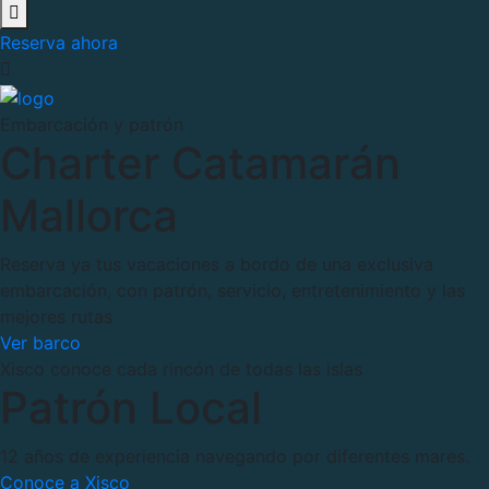
Reserva ahora
Embarcación y patrón
Charter Catamarán
Mallorca
Reserva ya tus vacaciones a bordo de una exclusiva
embarcación, con patrón, servicio, entretenimiento y las
mejores rutas
Ver barco
Xisco conoce cada rincón de todas las islas
Patrón Local
12 años de experiencia navegando por diferentes mares.
Conoce a Xisco