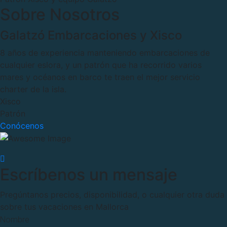
Sobre Nosotros
Galatzó Embarcaciones y Xisco
8 años de experiencia manteniendo embarcaciones de
cualquier eslora, y un patrón que ha recorrido varios
mares y océanos en barco te traen el mejor servicio
charter de la isla.
Xisco
Patrón
Conócenos
Escríbenos un mensaje
Pregúntanos precios, disponibilidad, o cualquier otra duda
sobre tus vacaciones en Mallorca
Nombre