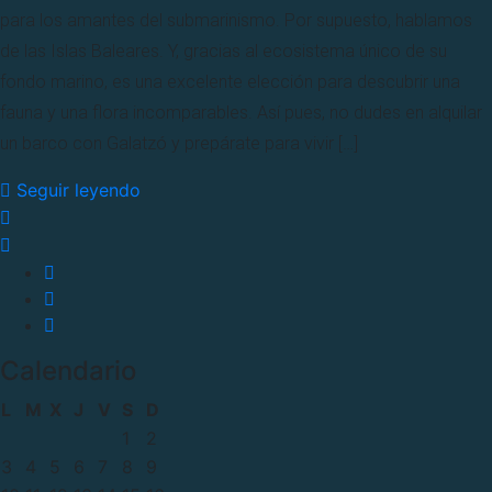
para los amantes del submarinismo. Por supuesto, hablamos
de las Islas Baleares. Y, gracias al ecosistema único de su
fondo marino, es una excelente elección para descubrir una
fauna y una flora incomparables. Así pues, no dudes en alquilar
un barco con Galatzó y prepárate para vivir […]
Seguir leyendo
Calendario
L
M
X
J
V
S
D
1
2
3
4
5
6
7
8
9