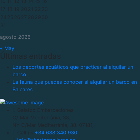
10
11
12
13
14
15
16
17
18
19
20
21
22
23
24
25
26
27
28
29
30
31
agosto 2026
« May
Últimas entradas
Los deportes acuáticos que practicar al alquilar un
barco
La fauna que puedes conocer al alquilar un barco en
Baleares
Galatzó Embarcaciones
C/ Mar Mediterrània, 38,
NY C/Mar Mediterrània, 38. 07181,
Call us
+34 638 340 930
info@chartermallorca.es