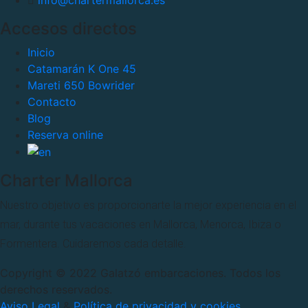
Accesos directos
Inicio
Catamarán K One 45
Mareti 650 Bowrider
Contacto
Blog
Reserva online
Charter Mallorca
Nuestro objetivo es proporcionarte la mejor experiencia en el
mar, durante tus vacaciones en Mallorca, Menorca, Ibiza o
Formentera. Cuidaremos cada detalle.
Copyright © 2022 Galatzó embarcaciones. Todos los
derechos reservados.
Aviso Legal
&
Política de privacidad y cookies