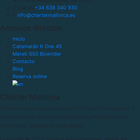
Call us
+34 638 340 930
info@chartermallorca.es
Accesos directos
Inicio
Catamarán K One 45
Mareti 650 Bowrider
Contacto
Blog
Reserva online
Charter Mallorca
Nuestro objetivo es proporcionarte la mejor experiencia en el
mar, durante tus vacaciones en Mallorca, Menorca, Ibiza o
Formentera. Cuidaremos cada detalle.
Copyright © 2022 Galatzó embarcaciones. Todos los