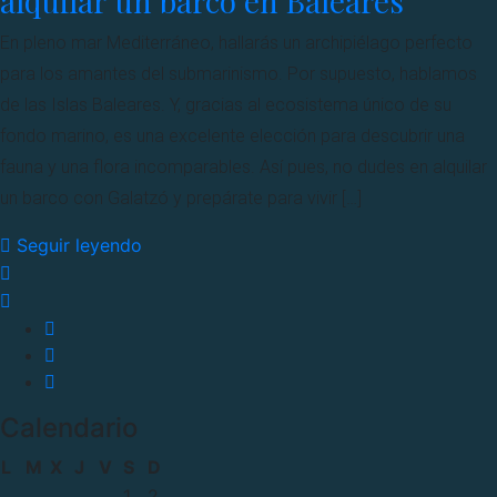
alquilar un barco en Baleares
En pleno mar Mediterráneo, hallarás un archipiélago perfecto
para los amantes del submarinismo. Por supuesto, hablamos
de las Islas Baleares. Y, gracias al ecosistema único de su
fondo marino, es una excelente elección para descubrir una
fauna y una flora incomparables. Así pues, no dudes en alquilar
un barco con Galatzó y prepárate para vivir […]
Seguir leyendo
Calendario
L
M
X
J
V
S
D
1
2