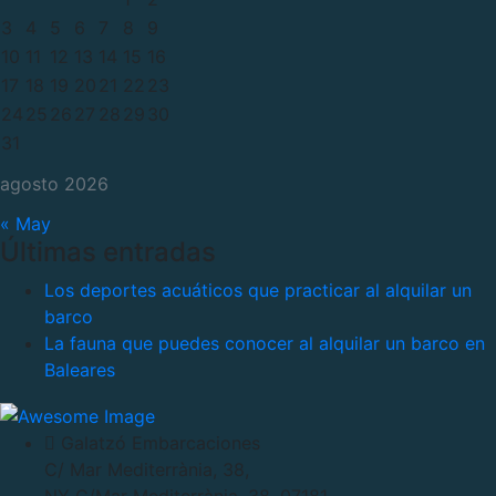
3
4
5
6
7
8
9
10
11
12
13
14
15
16
17
18
19
20
21
22
23
24
25
26
27
28
29
30
31
agosto 2026
« May
Últimas entradas
Los deportes acuáticos que practicar al alquilar un
barco
La fauna que puedes conocer al alquilar un barco en
Baleares
Galatzó Embarcaciones
C/ Mar Mediterrània, 38,
NY C/Mar Mediterrània, 38. 07181,